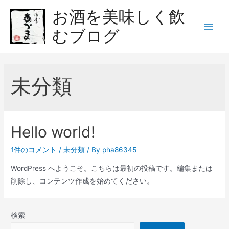
コ
お酒を美味しく飲
ン
むブログ
テ
Main
ン
Menu
ツ
へ
未分類
ス
キ
ッ
プ
Hello world!
1件のコメント
/
未分類
/ By
pha86345
WordPress へようこそ。こちらは最初の投稿です。編集または
削除し、コンテンツ作成を始めてください。
検索