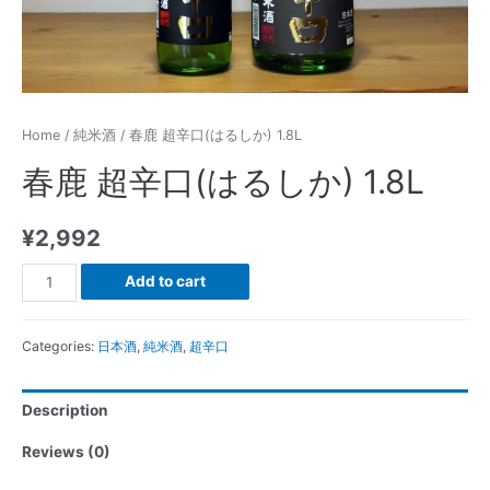
Home
/
純米酒
/ 春鹿 超辛口(はるしか) 1.8L
春鹿 超辛口(はるしか) 1.8L
¥
2,992
春
Add to cart
鹿
超
Categories:
日本酒
,
純米酒
,
超辛口
辛
口
Description
(は
る
Reviews (0)
し