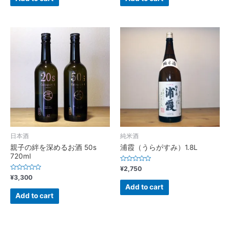
5
5
日本酒
純米酒
親子の絆を深めるお酒 50s
浦霞（うらがすみ）1.8L
720ml
Rated
¥
2,750
0
Rated
¥
3,300
out
0
of
Add to cart
out
5
of
Add to cart
5