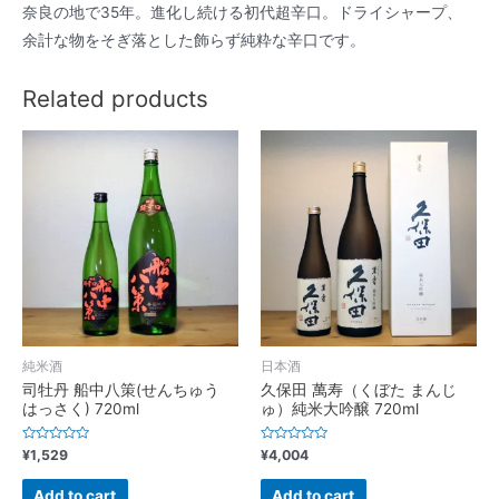
か)
奈良の地で35年。進化し続ける初代超辛口。ドライシャープ、
1.8L
余計な物をそぎ落とした飾らず純粋な辛口です。
quantity
Related products
純米酒
日本酒
司牡丹 船中八策(せんちゅう
久保田 萬寿（くぼた まんじ
はっさく) 720ml
ゅ）純米大吟醸 720ml
Rated
Rated
¥
1,529
¥
4,004
0
0
out
out
of
of
Add to cart
Add to cart