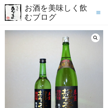
コ
お酒を美味しく飲
ン
むブログ
テ
Main
ン
Menu
ツ
へ
ス
キ
ッ
プ